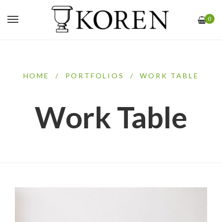
0
HOME
/
PORTFOLIOS
/
WORK TABLE
Work Table